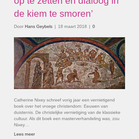
op te zetten en dialoog in
de kiem te smoren’
Door
Hans Geybels
|
18 maart 2018
|
0
Catherine Nixey schreef vorig jaar een vernietigend
boek over het vroege christendom: Eeuwen van
duisternis. De christelijke vernietiging van de klassieke
cultuur. Als dit boek een masterverhandeling was, zou
Nixey…
Lees meer