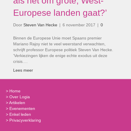
als het om grote, West-
Europese landen gaat?’
Door
Steven Van Hecke
|
6 november 2017
|
0
Binnen de Europese Unie moet Spaans premier
Mariano Rajoy niet te veel weerstand verwachten,
schrijft professor Europese politiek Steven Van Hecke.
‘Verkiezingen lijken de enige echte exodus uit deze
crisis.…
Lees meer
>
Home
>
Over Logia
>
Artikelen
>
Evenementen
>
Enkel leden
>
Privacyverklaring