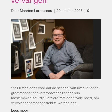
vervangen’
Door
Maarten Larmuseau
|
20 oktober 2023
|
0
Stelt u zich eens voor dat de schedel van uw overleden
grootmoeder of overgrootvader zonder hun
toestemming zou zijn versierd met een frivole hoed, om
vervolgens tentoongesteld te worden aan…
Lees meer