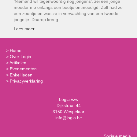
‘Niemand wil tegenwoordig nog jongens’, zei een jonge
moeder me onlangs een beetje ontmoedigd. Zelf had ze
een zoontje en was ze in verwachting van een tweede
jongetje. Daarop kreeg…
Lees meer
>
Home
>
Over Logia
>
Artikelen
>
Evenementen
>
Enkel leden
>
Privacyverklaring
Logia vzw
Dijkstraat 44
3150 Wespelaar
info@logia.be
Sociale media