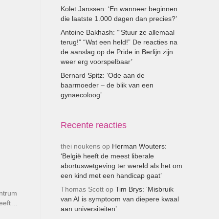
Kolet Janssen: ‘En wanneer beginnen
die laatste 1.000 dagen dan precies?’
Antoine Bakhash: ‘“Stuur ze allemaal
terug!” “Wat een held!” De reacties na
de aanslag op de Pride in Berlijn zijn
weer erg voorspelbaar’
Bernard Spitz: ‘Ode aan de
baarmoeder – de blik van een
gynaecoloog’
Recente reacties
thei noukens
op
Herman Wouters:
‘België heeft de meest liberale
abortuswetgeving ter wereld als het om
een kind met een handicap gaat’
Thomas Scott
op
Tim Brys: ‘Misbruik
entrum
van AI is symptoom van diepere kwaal
heeft…
aan universiteiten’