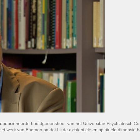
epensioneerde hoofdgeneesheer van het Universitair Psychiatrisch C
het werk van Eneman omdat hij de existentiële en spirituele dimensie 