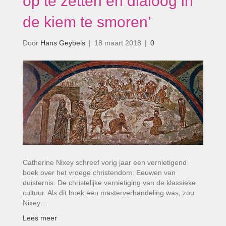
op te zetten en dialoog in
de kiem te smoren’
Door
Hans Geybels
|
18 maart 2018
|
0
Catherine Nixey schreef vorig jaar een vernietigend
boek over het vroege christendom: Eeuwen van
duisternis. De christelijke vernietiging van de klassieke
cultuur. Als dit boek een masterverhandeling was, zou
Nixey…
Lees meer