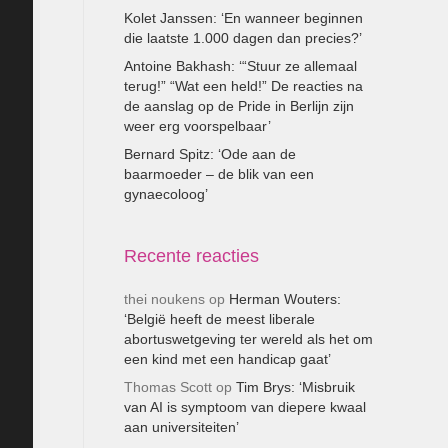
Kolet Janssen: ‘En wanneer beginnen
die laatste 1.000 dagen dan precies?’
Antoine Bakhash: ‘“Stuur ze allemaal
terug!” “Wat een held!” De reacties na
de aanslag op de Pride in Berlijn zijn
weer erg voorspelbaar’
Bernard Spitz: ‘Ode aan de
baarmoeder – de blik van een
gynaecoloog’
Recente reacties
thei noukens
op
Herman Wouters:
‘België heeft de meest liberale
abortuswetgeving ter wereld als het om
een kind met een handicap gaat’
Thomas Scott
op
Tim Brys: ‘Misbruik
van AI is symptoom van diepere kwaal
aan universiteiten’