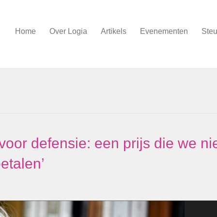
Home
Over Logia
Artikels
Evenementen
Steu
oor defensie: een prijs die we ni
etalen’