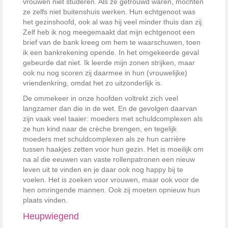
vrouwen niet studeren. Als ze getrouwd waren, mochten
ze zelfs niet buitenshuis werken. Hun echtgenoot was
het gezinshoofd, ook al was hij veel minder thuis dan zij.
Zelf heb ik nog meegemaakt dat mijn echtgenoot een
brief van de bank kreeg om hem te waarschuwen, toen
ik een bankrekening opende. In het omgekeerde geval
gebeurde dat niet. Ik leerde mijn zonen strijken, maar
ook nu nog scoren zij daarmee in hun (vrouwelijke)
vriendenkring, omdat het zo uitzonderlijk is.
De ommekeer in onze hoofden voltrekt zich veel
langzamer dan die in de wet. En de gevolgen daarvan
zijn vaak veel taaier: moeders met schuldcomplexen als
ze hun kind naar de crèche brengen, en tegelijk
moeders met schuldcomplexen als ze hun carrière
tussen haakjes zetten voor hun gezin. Het is moeilijk om
na al die eeuwen van vaste rollenpatronen een nieuw
leven uit te vinden en je daar ook nog happy bij te
voelen. Het is zoeken voor vrouwen, maar ook voor de
hen omringende mannen. Ook zij moeten opnieuw hun
plaats vinden.
Heupwiegend