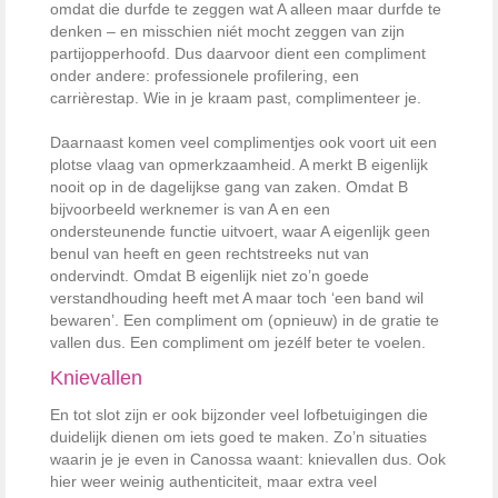
omdat die durfde te zeggen wat A alleen maar durfde te
denken – en misschien niét mocht zeggen van zijn
partijopperhoofd. Dus daarvoor dient een compliment
onder andere: professionele profilering, een
carrièrestap. Wie in je kraam past, complimenteer je.
Daarnaast komen veel complimentjes ook voort uit een
plotse vlaag van opmerkzaamheid. A merkt B eigenlijk
nooit op in de dagelijkse gang van zaken. Omdat B
bijvoorbeeld werknemer is van A en een
ondersteunende functie uitvoert, waar A eigenlijk geen
benul van heeft en geen rechtstreeks nut van
ondervindt. Omdat B eigenlijk niet zo’n goede
verstandhouding heeft met A maar toch ‘een band wil
bewaren’. Een compliment om (opnieuw) in de gratie te
vallen dus. Een compliment om jezélf beter te voelen.
Knievallen
En tot slot zijn er ook bijzonder veel lofbetuigingen die
duidelijk dienen om iets goed te maken. Zo’n situaties
waarin je je even in Canossa waant: knievallen dus. Ook
hier weer weinig authenticiteit, maar extra veel