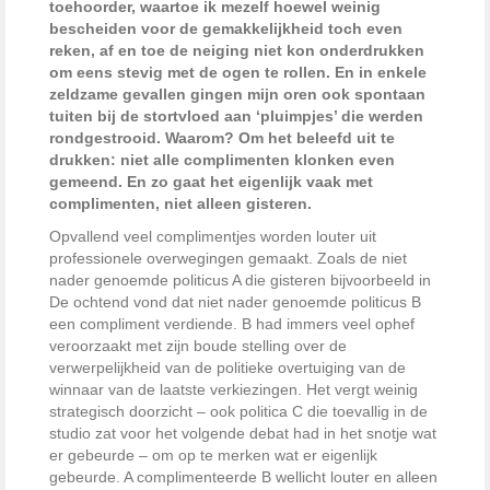
toehoorder, waartoe ik mezelf hoewel weinig
bescheiden voor de gemakkelijkheid toch even
reken, af en toe de neiging niet kon onderdrukken
om eens stevig met de ogen te rollen. En in enkele
zeldzame gevallen gingen mijn oren ook spontaan
tuiten bij de stortvloed aan ‘pluimpjes’ die werden
rondgestrooid. Waarom? Om het beleefd uit te
drukken: niet alle complimenten klonken even
gemeend. En zo gaat het eigenlijk vaak met
complimenten, niet alleen gisteren.
Opvallend veel complimentjes worden louter uit
professionele overwegingen gemaakt. Zoals de niet
nader genoemde politicus A die gisteren bijvoorbeeld in
De ochtend vond dat niet nader genoemde politicus B
een compliment verdiende. B had immers veel ophef
veroorzaakt met zijn boude stelling over de
verwerpelijkheid van de politieke overtuiging van de
winnaar van de laatste verkiezingen. Het vergt weinig
strategisch doorzicht – ook politica C die toevallig in de
studio zat voor het volgende debat had in het snotje wat
er gebeurde – om op te merken wat er eigenlijk
gebeurde. A complimenteerde B wellicht louter en alleen