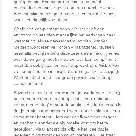
geslepenheid. Een compliment is nu eenmaal
makkelijker en sneller geuit dan een oprecht excuus.
Een compliment als goedmakertje. En ook dat is niet
waar het eigenlijk voor dient.
Wat is een complement dan wel? Het geeft een
antwoord op iets diep menselijks: het verlangen naar
waardering. Als ze gewaardeerd worden, kunnen
mensen wonderen verrichten – managerscursussen
leren alle bedrijfsleiders deze zeer kleine maar fijne les
over de omgang met hun personeel. Een compliment
moet dan ook gratuit en vooral oprecht zijn. Misbruiken
van complimenten is misplaatst en eigenlijk zelfs pijnlijk.
Want het doet net die zo graag gewilde waardering
compleet teniet.
Bovendien moet een compliment je overkomen. Je krijgt
het zomaar cadeau. In dat opzicht is een ‘nationale
complimentendag’ behoorlijk ambigu. Het leuke eraan is
dat je er plots aan herinnerd wordt dat er zoiets als een
compliment bestaat – iets wat ook ik weleens vergeet –
en dat het bijzonder weinig moeite kost om het te
gebruiken. Maar anderzijds krijg je het idee dat je
iedereen plots moet gaan complimenteren. Dat staat