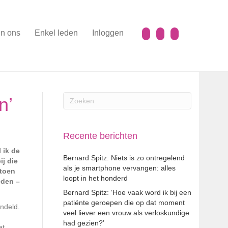
n ons
Enkel leden
Inloggen
n’
Recente berichten
 ik de
Bernard Spitz: Niets is zo ontregelend
j die
als je smartphone vervangen: alles
 toen
loopt in het honderd
eden –
Bernard Spitz: ‘Hoe vaak word ik bij een
patiënte geroepen die op dat moment
andeld.
veel liever een vrouw als verloskundige
had gezien?’
et