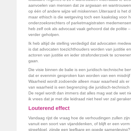
aanvoelen van mensen dat ze argwaan en wantrouwen mo
op één of andere wijze wil miskennen.
Uiteraard is het 
maar ethisch is die wetgeving toch een kaakslag voor he
onderzoeksrechters of parketmagistraten medemensen en
heb zelf ook als advocaat vaak gehoord dat de politie – 
verder geholpen.
Ik heb altijd de stelling verdedigd dat advocaten medewe
is dat advocaten toezichthouders worden van justitie 
actoren van justitie en ieder strafonderzoek te screene
gaan.
Die visie binnen de balie is een juridisch-technische be
dat er evenmin gesproken kan worden van een misdrijf
Waarheid wordt zodoende alleen maar waarheid als er 
van waarheid is een begrenzing die juridisch-technisch
De regel wordt dan immers dat alles mag wat de wet ni
ik vrees dat je met die leidraad niet heel ver zal gerak
Louterend effect
Vandaag rijst de vraag hoe de verhoudingen zullen zij
vanuit een soort van vijanddenken, of blijft er een vor
streefdoel, zijnde een leefbare en goede samenleving?