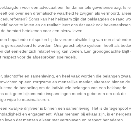
aan beklaagden voor een advocaat een fundamentele gewetensvraag. Is 
geeft om over een dramatische waarheid te zwijgen als vermoord, allee
ocedurefouten? Soms kan het heilzaam zijn dat beklaagden de raad wo
id’ voort te leven en de realiteit leert ons dat vaak ook bekentenissen
 de herstart betekenen voor een nieuw leven.
en bepalende rol spelen bij de verdere afwikkeling van een strafonde
zins gerespecteerd te worden. Ons gerechtelijke systeem heeft als bedo
at eenieder zich relatief veilig kan voelen. Een grondgedachte blijft 
 respect voor de afgesproken spelregels.
der, slachtoffer en samenleving, en heel vaak worden die belangen zwaa
evenwichten op een zorgzame en menselijke manier, uiteraard binnen de 
tsluitend de bedoeling om de individuele belangen van een beklaagde
hans ook geen bijkomende inspanningen moeten gebeuren om ook de
ige wijze te maximaliseren.
en kwalijke drijfveer is binnen een samenleving. Het is de tegenpool 
achtdadigheid en engagement. Waar mensen bij elkaar zijn, is er nergen
en leven dat mensen elkaar met vertrouwen en respect benaderen.