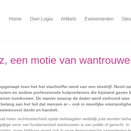
Home
Over Logia
Artikels
Evenementen
Steu
uz, een motie van wantrouwe
opgeraapt toen het het slachtoffer werd van een misdrijf. Nooit zal
iers en andere professionele hulpverleners die bijstand gaven bi
unnen overkomen. De manier waarop de dader werd verhoord was
er belang aan het feit dat mensen er – ook in moeilijke omstandigh
gewetensvol denkt en handelt.
aad meer rechtszekerheid opdat beklaagden wettelijk juist worden beh
pijtige vorm van fundamenteel wantrouwen is van politie of gerecht. In
trijden, maar blijkbaar groeit ook in onze democratische samenleving h