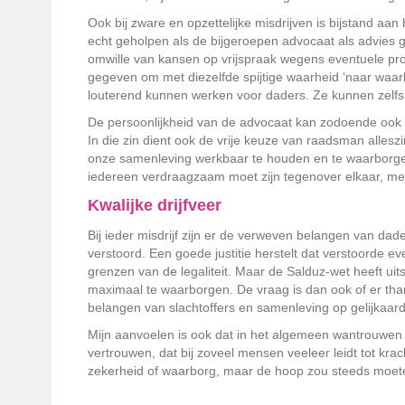
Ook bij zware en opzettelijke misdrijven is bijstand 
echt geholpen als de bijgeroepen advocaat als advies 
omwille van kansen op vrijspraak wegens eventuele pr
gegeven om met diezelfde spijtige waarheid ‘naar waarhe
louterend kunnen werken voor daders. Ze kunnen zelfs
De persoonlijkheid van de advocaat kan zodoende ook e
In die zin dient ook de vrije keuze van raadsman alles
onze samenleving werkbaar te houden en te waarborgen d
iedereen verdraagzaam moet zijn tegenover elkaar, met
Kwalijke drijfveer
Bij ieder misdrijf zijn er de verweven belangen van da
verstoord. Een goede justitie herstelt dat verstoorde 
grenzen van de legaliteit. Maar de Salduz-wet heeft ui
maximaal te waarborgen. De vraag is dan ook of er t
belangen van slachtoffers en samenleving op gelijkaard
Mijn aanvoelen is ook dat in het algemeen wantrouwen e
vertrouwen, dat bij zoveel mensen veeleer leidt tot kr
zekerheid of waarborg, maar de hoop zou steeds moet