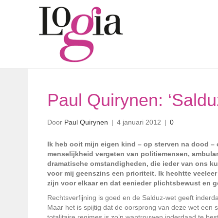
Paul Quirynen: ‘Sald
Door
Paul Quirynen
|
4 januari 2012
|
0
Ik heb ooit mijn eigen kind – op sterven na dood – 
menselijkheid vergeten van politiemensen, ambulanc
dramatische omstandigheden, die ieder van ons k
voor mij geenszins een prioriteit. Ik hechtte veele
zijn voor elkaar en dat eenieder plichtsbewust en 
Rechtsverfijning is goed en de Salduz-wet geeft inderd
Maar het is spijtig dat de oorsprong van deze wet een s
totalitaire regimes is zo’n wantrouwen inderdaad te bes