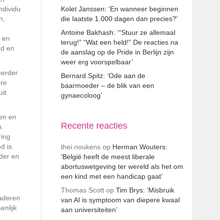
ndividu
Kolet Janssen: ‘En wanneer beginnen
n,
die laatste 1.000 dagen dan precies?’
Antoine Bakhash: ‘“Stuur ze allemaal
k en
terug!” “Wat een held!” De reacties na
rd en
de aanslag op de Pride in Berlijn zijn
weer erg voorspelbaar’
eerder
Bernard Spitz: ‘Ode aan de
ere
baarmoeder – de blik van een
uit
gynaecoloog’
den en
Recente reacties
n.
ring
d is.
thei noukens
op
Herman Wouters:
der en
‘België heeft de meest liberale
abortuswetgeving ter wereld als het om
een kind met een handicap gaat’
Thomas Scott
op
Tim Brys: ‘Misbruik
naderen
van AI is symptoom van diepere kwaal
enlijk
aan universiteiten’