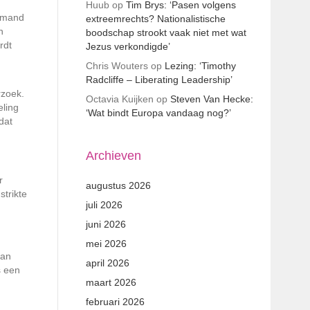
Huub
op
Tim Brys: ‘Pasen volgens
iemand
extreemrechts? Nationalistische
n
boodschap strookt vaak niet met wat
rdt
Jezus verkondigde’
Chris Wouters
op
Lezing: ‘Timothy
Radcliffe – Liberating Leadership’
rzoek.
Octavia Kuijken
op
Steven Van Hecke:
eling
‘Wat bindt Europa vandaag nog?’
dat
Archieven
r
augustus 2026
strikte
juli 2026
juni 2026
mei 2026
van
april 2026
s een
maart 2026
februari 2026