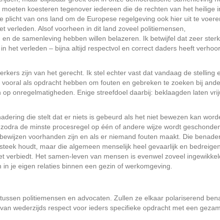
eten koesteren tegenover iedereen die de rechten van het heilige i
de plicht van ons land om de Europese regelgeving ook hier uit te voere
t verleden. Alsof voorheen in dit land zoveel politiemensen,
 de samenleving hebben willen belazeren. Ik betwijfel dat zeer ster
in het verleden – bijna altijd respectvol en correct daders heeft verhoo
rkers zijn van het gerecht. Ik stel echter vast dat vandaag de stelling 
en vooral als opdracht hebben om fouten en gebreken te zoeken bij and
n op onregelmatigheden. Enige streefdoel daarbij: beklaagden laten vrij
nadering die stelt dat er niets is gebeurd als het niet bewezen kan wor
 zodra de minste procesregel op één of andere wijze wordt geschonde
bewijzen voorhanden zijn en als er niemand fouten maakt. Die benade
 steek houdt, maar die algemeen menselijk heel gevaarlijk en bedreigen
et verbiedt. Het samen-leven van mensen is evenwel zoveel ingewikkel
en in je eigen relaties binnen een gezin of werkomgeving.
n tussen politiemensen en advocaten. Zullen ze elkaar polariserend be
m van wederzijds respect voor ieders specifieke opdracht met een gezam