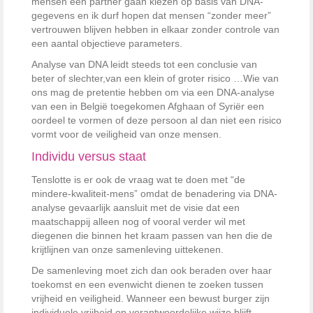
mensen een partner gaan kiezen op basis van DNA-
gegevens en ik durf hopen dat mensen “zonder meer”
vertrouwen blijven hebben in elkaar zonder controle van
een aantal objectieve parameters.
Analyse van DNA leidt steeds tot een conclusie van
beter of slechter,van een klein of groter risico …Wie van
ons mag de pretentie hebben om via een DNA-analyse
van een in België toegekomen Afghaan of Syriër een
oordeel te vormen of deze persoon al dan niet een risico
vormt voor de veiligheid van onze mensen.
Individu versus staat
Tenslotte is er ook de vraag wat te doen met “de
mindere-kwaliteit-mens” omdat de benadering via DNA-
analyse gevaarlijk aansluit met de visie dat een
maatschappij alleen nog of vooral verder wil met
diegenen die binnen het kraam passen van hen die de
krijtlijnen van onze samenleving uittekenen.
De samenleving moet zich dan ook beraden over haar
toekomst en een evenwicht dienen te zoeken tussen
vrijheid en veiligheid. Wanneer een bewust burger zijn
individuele vrijheid op verantwoordelijke wijze blijft