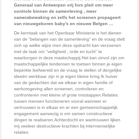
Generaal van Antwerpen vrij fors pleit om meer
controle binnen de samenleving , meer
camerabewaking en zelfs het screenen propageert
van nieuwgeboren baby’s en nieuwe Belgen …
De kerntaak van het Openbaar Ministerie is het dienen
van de “belangen van de samenleving” en de vraag stelt
zich op welke wijze men deze opdracht kan verzoenen
met de taak om “veiligheid , orde en tucht” te
waarborgen in deze maatschappij.
Het kan zinvol zijn om
maatschappelijke tendensen te toetsen binnen je eigen
beperkte leefwereld en de vraag te stellen of dergelijke
ideeën werkbaar zijn in je eigen kleine kring.Ik huiver
van de gedachten dat we elkaar in eigen familie of
werkomgeving allen screenen, controleren en
confronteren met kleine of grote misstappen.Relaties
tussen mensen functioneren vooral wanneer er
vertrouwen is in elkaar en er een gemeenschappelijk
engagement aanwezig is om samen constructieve
dingen te realiseren.Achterdocht en wantrouwen lijken
mij veeleer destructieve krachten bij intermenselijke
relaties.