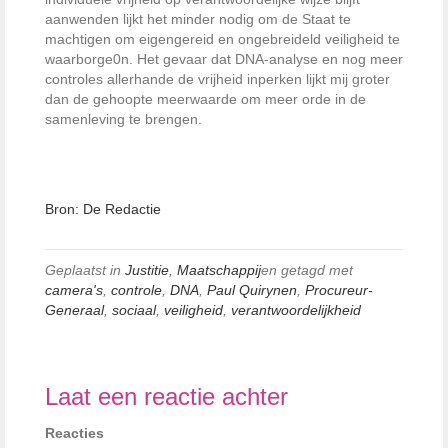
aanwenden lijkt het minder nodig om de Staat te
machtigen om eigengereid en ongebreideld veiligheid te
waarborge0n. Het gevaar dat DNA-analyse en nog meer
controles allerhande de vrijheid inperken lijkt mij groter
dan de gehoopte meerwaarde om meer orde in de
samenleving te brengen.
Bron: De Redactie
Geplaatst in
Justitie
,
Maatschappij
en getagd met
camera's
,
controle
,
DNA
,
Paul Quirynen
,
Procureur-
Generaal
,
sociaal
,
veiligheid
,
verantwoordelijkheid
Laat een reactie achter
Reacties