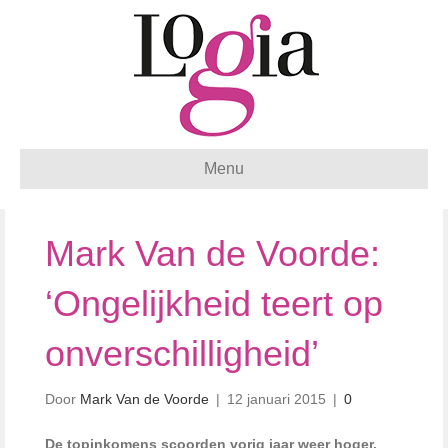
Menu
Mark Van de Voorde:
‘Ongelijkheid teert op
onverschilligheid’
Door
Mark Van de Voorde
|
12 januari 2015
|
0
De topinkomens scoorden vorig jaar weer hoger.