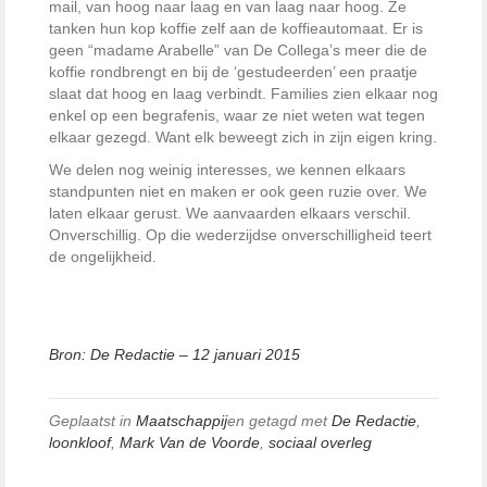
mail, van hoog naar laag en van laag naar hoog. Ze
tanken hun kop koffie zelf aan de koffieautomaat. Er is
geen “madame Arabelle” van De Collega’s meer die de
koffie rondbrengt en bij de ‘gestudeerden’ een praatje
slaat dat hoog en laag verbindt. Families zien elkaar nog
enkel op een begrafenis, waar ze niet weten wat tegen
elkaar gezegd. Want elk beweegt zich in zijn eigen kring.
We delen nog weinig interesses, we kennen elkaars
standpunten niet en maken er ook geen ruzie over. We
laten elkaar gerust. We aanvaarden elkaars verschil.
Onverschillig. Op die wederzijdse onverschilligheid teert
de ongelijkheid.
Bron: De Redactie – 12 januari 2015
Geplaatst in
Maatschappij
en getagd met
De Redactie
,
loonkloof
,
Mark Van de Voorde
,
sociaal overleg