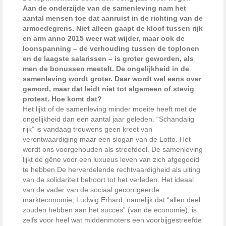
Aan de onderzijde van de samenleving nam het
aantal mensen toe dat aanruist in de richting van de
armoedegrens. Niet alleen gaapt de kloof tussen rijk
en arm anno 2015 weer wat wijder, maar ook de
loonspanning – de verhouding tussen de toplonen
en de laagste salarissen – is groter geworden, als
men de bonussen meetelt. De ongelijkheid in de
samenleving wordt groter. Daar wordt wel eens over
gemord, maar dat leidt niet tot algemeen of stevig
protest. Hoe komt dat?
Het lijkt of de samenleving minder moeite heeft met de
ongelijkheid dan een aantal jaar geleden. “Schandalig
rijk” is vandaag trouwens geen kreet van
verontwaardiging maar een slogan van de Lotto. Het
wordt ons voorgehouden als streefdoel. De samenleving
lijkt de gêne voor een luxueus leven van zich afgegooid
te hebben.
De herverdelende rechtvaardigheid als uiting
van de solidariteit behoort tot het verleden. Het ideaal
van de vader van de sociaal gecorrigeerde
markteconomie, Ludwig Erhard, namelijk dat “allen deel
zouden hebben aan het succes” (van de economie), is
zelfs voor heel wat middenmoters een voorbijgestreefde