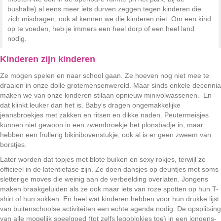
bushalte) al eens meer iets durven zeggen tegen kinderen die
zich misdragen, ook al kennen we die kinderen niet. Om een kind
op te voeden, heb je immers een heel dorp of een heel land
nodig.
Kinderen zijn kinderen
Ze mogen spelen en naar school gaan. Ze hoeven nog niet mee te
draaien in onze dolle grotemensenwereld. Maar sinds enkele decennia
maken we van onze kinderen stilaan opnieuw minivolwassenen. En
dat klinkt leuker dan het is. Baby’s dragen ongemakkelijke
jeansbroekjes met zakken en ritsen en dikke naden. Peutermeisjes
kunnen niet gewoon in een zwembroekje het plonsbadje in, maar
hebben een frullerig bikinibovenstukje, ook al is er geen zweem van
borstjes.
Later worden dat topjes met blote buiken en sexy rokjes, terwijl ze
officieel in de latentiefase zijn. Ze doen dansjes op deuntjes met soms
sletterige moves die weinig aan de verbeelding overlaten. Jongens
maken braakgeluiden als ze ook maar iets van roze spotten op hun T-
shirt of hun sokken. En heel wat kinderen hebben voor hun drukke lijst
van buitenschoolse activiteiten een echte agenda nodig. De opsplitsing
van alle mogelijk speelgoed (tot zelfs legoblokjes toe) in een jongens-