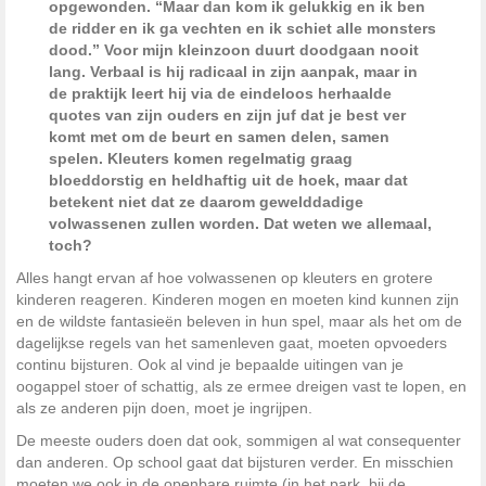
opgewonden. “Maar dan kom ik gelukkig en ik ben
de ridder en ik ga vechten en ik schiet alle monsters
dood.” Voor mijn kleinzoon duurt doodgaan nooit
lang. Verbaal is hij radicaal in zijn aanpak, maar in
de praktijk leert hij via de eindeloos herhaalde
quotes van zijn ouders en zijn juf dat je best ver
komt met om de beurt en samen delen, samen
spelen. Kleuters komen regelmatig graag
bloeddorstig en heldhaftig uit de hoek, maar dat
betekent niet dat ze daarom gewelddadige
volwassenen zullen worden. Dat weten we allemaal,
toch?
Alles hangt ervan af hoe volwassenen op kleuters en grotere
kinderen reageren. Kinderen mogen en moeten kind kunnen zijn
en de wildste fantasieën beleven in hun spel, maar als het om de
dagelijkse regels van het samenleven gaat, moeten opvoeders
continu bijsturen. Ook al vind je bepaalde uitingen van je
oogappel stoer of schattig, als ze ermee dreigen vast te lopen, en
als ze anderen pijn doen, moet je ingrijpen.
De meeste ouders doen dat ook, sommigen al wat consequenter
dan anderen. Op school gaat dat bijsturen verder. En misschien
moeten we ook in de openbare ruimte (in het park, bij de