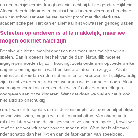
en een meisjesversie draagt ook niet echt bij tot de gendergelijkheid.
Afgestudeerde kleuters en basisschoolkinderen vieren op het einde
van het schooljaar een heuse ‘senior prom’ met dito vierkante
academische pet. Het kan er allemaal niet volwassen genoeg uitzien.
Schieten op anderen is al te makkelijk, maar we
mogen ook niet naïef zijn
Behalve als kleine moslimjongetjes niet meer met meisjes willen
spelen. Dan is opeens het hek van de dam. Natuurlijk moet er
ingegrepen worden bij zo’n houding, zoals ouders en opvoeders elke
dag moeten ingrijpen in wat hun kinderen doen en zeggen. Als die
ouders echt zouden vinden dat mannen en vrouwen niet gelijkwaardig
zijn, is dat zeker een probleem waaraan we iets moeten doen. Maar
we mogen vooral niet denken dat we zelf ook geen rare dingen
doorgeven aan onze kinderen. Want dat doen we wel en het is ook
niet altijd zo onschuldig.
 druk van grote spelers die kinderconsumptie als een onuitputtelijke
on van winst zien, mogen we niet onderschatten. Van shampoo tot
rnflakes laten we met de zieltjes van onze kinderen spelen, terwijl we
st af en toe wat kritischer zouden mogen zijn. Want het is allemaal
nder schattig dan het lijkt en dan de fabrikanten van speelgoed,