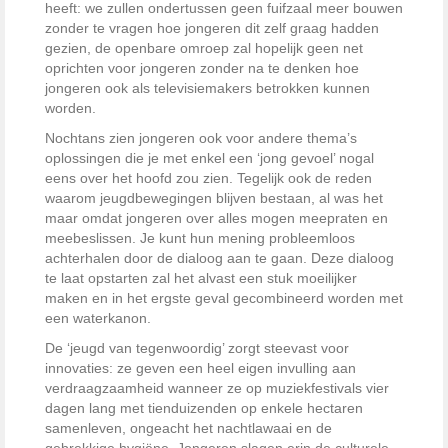
heeft: we zullen ondertussen geen fuifzaal meer bouwen
zonder te vragen hoe jongeren dit zelf graag hadden
gezien, de openbare omroep zal hopelijk geen net
oprichten voor jongeren zonder na te denken hoe
jongeren ook als televisiemakers betrokken kunnen
worden.
Nochtans zien jongeren ook voor andere thema’s
oplossingen die je met enkel een ‘jong gevoel’ nogal
eens over het hoofd zou zien. Tegelijk ook de reden
waarom jeugdbewegingen blijven bestaan, al was het
maar omdat jongeren over alles mogen meepraten en
meebeslissen. Je kunt hun mening probleemloos
achterhalen door de dialoog aan te gaan. Deze dialoog
te laat opstarten zal het alvast een stuk moeilijker
maken en in het ergste geval gecombineerd worden met
een waterkanon.
De ‘jeugd van tegenwoordig’ zorgt steevast voor
innovaties: ze geven een heel eigen invulling aan
verdraagzaamheid wanneer ze op muziekfestivals vier
dagen lang met tienduizenden op enkele hectaren
samenleven, ongeacht het nachtlawaai en de