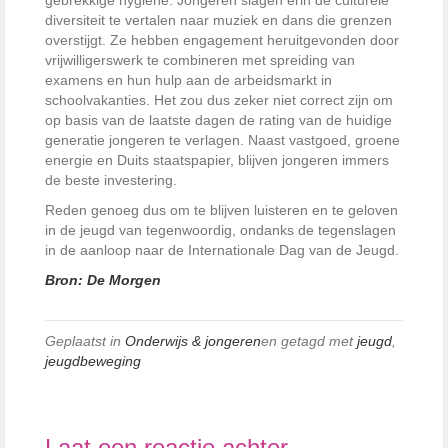
gebrekkige hygiëne. Jongeren slagen erin de culturele
diversiteit te vertalen naar muziek en dans die grenzen
overstijgt. Ze hebben engagement heruitgevonden door
vrijwilligerswerk te combineren met spreiding van
examens en hun hulp aan de arbeidsmarkt in
schoolvakanties. Het zou dus zeker niet correct zijn om
op basis van de laatste dagen de rating van de huidige
generatie jongeren te verlagen. Naast vastgoed, groene
energie en Duits staatspapier, blijven jongeren immers
de beste investering.
Reden genoeg dus om te blijven luisteren en te geloven
in de jeugd van tegenwoordig, ondanks de tegenslagen
in de aanloop naar de Internationale Dag van de Jeugd.
Bron: De Morgen
Geplaatst in
Onderwijs & jongeren
en getagd met
jeugd
,
jeugdbeweging
Laat een reactie achter