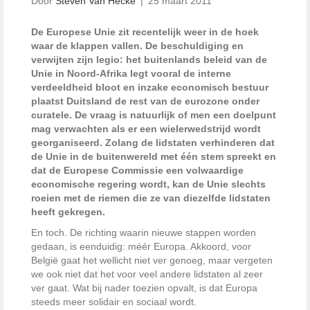
Door
Steven Van Hecke
|
25 maart 2011
De Europese Unie zit recentelijk weer in de hoek
waar de klappen vallen. De beschuldiging en
verwijten zijn legio: het buitenlands beleid van de
Unie in Noord-Afrika legt vooral de interne
verdeeldheid bloot en inzake economisch bestuur
plaatst Duitsland de rest van de eurozone onder
curatele. De vraag is natuurlijk of men een doelpunt
mag verwachten als er een wielerwedstrijd wordt
georganiseerd. Zolang de lidstaten verhinderen dat
de Unie in de buitenwereld met één stem spreekt en
dat de Europese Commissie een volwaardige
economische regering wordt, kan de Unie slechts
roeien met de riemen die ze van diezelfde lidstaten
heeft gekregen.
En toch. De richting waarin nieuwe stappen worden
gedaan, is eenduidig: méér Europa. Akkoord, voor
België gaat het wellicht niet ver genoeg, maar vergeten
we ook niet dat het voor veel andere lidstaten al zeer
ver gaat. Wat bij nader toezien opvalt, is dat Europa
steeds meer solidair en sociaal wordt.