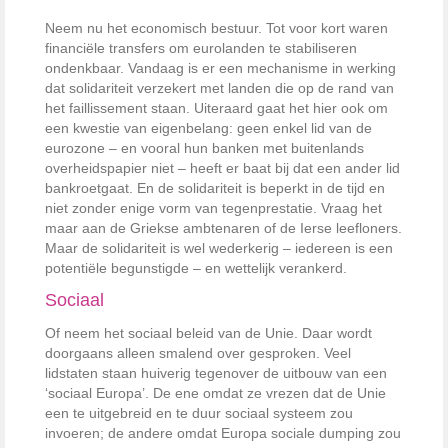
Neem nu het economisch bestuur. Tot voor kort waren
financiële transfers om eurolanden te stabiliseren
ondenkbaar. Vandaag is er een mechanisme in werking
dat solidariteit verzekert met landen die op de rand van
het faillissement staan. Uiteraard gaat het hier ook om
een kwestie van eigenbelang: geen enkel lid van de
eurozone – en vooral hun banken met buitenlands
overheidspapier niet – heeft er baat bij dat een ander lid
bankroetgaat. En de solidariteit is beperkt in de tijd en
niet zonder enige vorm van tegenprestatie. Vraag het
maar aan de Griekse ambtenaren of de Ierse leefloners.
Maar de solidariteit is wel wederkerig – iedereen is een
potentiële begunstigde – en wettelijk verankerd.
Sociaal
Of neem het sociaal beleid van de Unie. Daar wordt
doorgaans alleen smalend over gesproken. Veel
lidstaten staan huiverig tegenover de uitbouw van een
‘sociaal Europa’. De ene omdat ze vrezen dat de Unie
een te uitgebreid en te duur sociaal systeem zou
invoeren; de andere omdat Europa sociale dumping zou