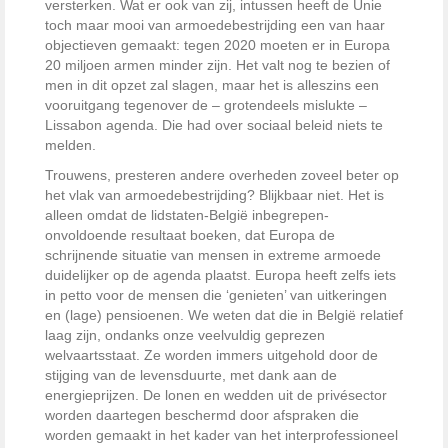
versterken. Wat er ook van zij, intussen heeft de Unie
toch maar mooi van armoedebestrijding een van haar
objectieven gemaakt: tegen 2020 moeten er in Europa
20 miljoen armen minder zijn. Het valt nog te bezien of
men in dit opzet zal slagen, maar het is alleszins een
vooruitgang tegenover de – grotendeels mislukte –
Lissabon agenda. Die had over sociaal beleid niets te
melden.
Trouwens, presteren andere overheden zoveel beter op
het vlak van armoedebestrijding? Blijkbaar niet. Het is
alleen omdat de lidstaten-België inbegrepen-
onvoldoende resultaat boeken, dat Europa de
schrijnende situatie van mensen in extreme armoede
duidelijker op de agenda plaatst. Europa heeft zelfs iets
in petto voor de mensen die ‘genieten’ van uitkeringen
en (lage) pensioenen. We weten dat die in België relatief
laag zijn, ondanks onze veelvuldig geprezen
welvaartsstaat. Ze worden immers uitgehold door de
stijging van de levensduurte, met dank aan de
energieprijzen. De lonen en wedden uit de privésector
worden daartegen beschermd door afspraken die
worden gemaakt in het kader van het interprofessioneel