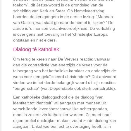
toekom”, dit Jezus-woord is de grondslag van de
scheiding van Kerk en Staat. Op Hemelvaartsdag
hoorden de kerkgangers in de eerste lezing: “Mannen
van Galilea, wat staat ge naar de hemel te kijken?” De
aarde is ‘s mensen verantwoordelijkheid. De verlichting
is overigens niet toevallig in het ‘christelijke’ Europa
ontstaan en niet elders.
Dialoog té katholiek
Om terug te keren naar De Wevers reactie: vanwaar
dan die contradictie van enerzijds de vrees voor de
teloorgang van het katholieke karakter en anderzijds de
wens voor een gelaïciseerd christendom? Dat antwoord
vinden we in het derde belangrijk woord uit zijn reacties:
“burgerschap” (wat Diependaele ook sterk benadrukte).
Een katholieke dialoogschool die de dialoog “van
identiteit tot identiteit” wil aangaan met mensen uit
verschillende levensbeschouwelijke achtergronden,
moet in zekere zin katholieker worden. Ze moet haar
eigen profiel duidelijker maken, zodat ze de dialoog kan
aangaan. Enkel wie een echte overtuiging heeft, is in