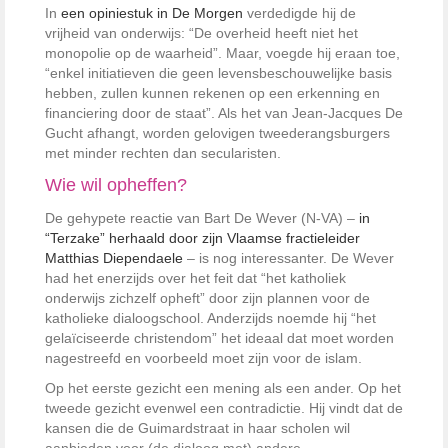
In
een opiniestuk in De Morgen
verdedigde hij de
vrijheid van onderwijs: “De overheid heeft niet het
monopolie op de waarheid”. Maar, voegde hij eraan toe,
“enkel initiatieven die geen levensbeschouwelijke basis
hebben, zullen kunnen rekenen op een erkenning en
financiering door de staat”. Als het van Jean-Jacques De
Gucht afhangt, worden gelovigen tweederangsburgers
met minder rechten dan secularisten.
Wie wil opheffen?
De gehypete reactie van Bart De Wever (N-VA) –
in
“Terzake” herhaald door zijn Vlaamse fractieleider
Matthias Diependaele
– is nog interessanter. De Wever
had het enerzijds over het feit dat “het katholiek
onderwijs zichzelf opheft” door zijn plannen voor de
katholieke dialoogschool. Anderzijds noemde hij “het
gelaïciseerde christendom” het ideaal dat moet worden
nagestreefd en voorbeeld moet zijn voor de islam.
Op het eerste gezicht een mening als een ander. Op het
tweede gezicht evenwel een contradictie. Hij vindt dat de
kansen die de Guimardstraat in haar scholen wil