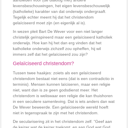
aanbieden voor (de dialoog met) andere
levensbeschouwingen, het eigen levensbeschouwelijk
(katholieke) karakter van dat onderwijs ondergraaft.
Tegelijk echter meent hij dat het christendom
gelaïciseerd moet zijn (en eigenlijk al is).
In wezen pleit Bart De Wever voor een niet langer
christelijk geïnspireerd maar een gelaïciseerd katholiek
onderwijs. Hoe kan hij het dan erg vinden dat het
katholieke onderwijs zichzelf zou opheffen, hij wil
immers zelf dat het gelaïciseerd zou zijn?
Gelaïciseerd christendom?
Tussen twee haakjes: zoiets als een gelaïciseerd
christendom bestaat niet eens (dat is een contradictio in
terminis). Mensen kunnen laïciseren, maar een religie
niet, want dan is ze geen godsdienst meer. Het
christendom is weliswaar een religie die kan thuishoren
in een seculiere samenleving. Dat is iets anders dan wat
De Wever beweerde. Een gelaïciseerde wereld hoeft
niet in tegenspraak te zijn met het christendom.
De secularisering zit in het christendom zelf. “Geef aan
de keizer wat de keizer toekomt, en aan God wat God