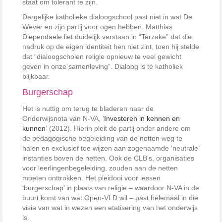
staat om tolerant te zijn.
Dergelijke katholieke dialoogschool past niet in wat De
Wever en zijn partij voor ogen hebben. Matthias
Diependaele liet duidelijk verstaan in “Terzake” dat die
nadruk op de eigen identiteit hen niet zint, toen hij stelde
dat “dialoogscholen religie opnieuw te veel gewicht
geven in onze samenleving”. Dialoog is té katholiek
blijkbaar.
Burgerschap
Het is nuttig om terug te bladeren naar de
Onderwijsnota van N-VA, ‘
Investeren in kennen en
kunnen
‘ (2012). Hierin pleit de partij onder andere om
de pedagogische begeleiding van de netten weg te
halen en exclusief toe wijzen aan zogenaamde ‘neutrale’
instanties boven de netten. Ook de CLB’s, organisaties
voor leerlingenbegeleiding, zouden aan de netten
moeten onttrokken. Het pleidooi voor lessen
‘burgerschap’ in plaats van religie – waardoor N-VA in de
buurt komt van wat Open-VLD wil – past helemaal in die
visie van wat in wezen een etatisering van het onderwijs
is.