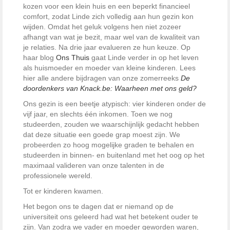
kozen voor een klein huis en een beperkt financieel
comfort, zodat Linde zich volledig aan hun gezin kon
wijden. Omdat het geluk volgens hen niet zozeer
afhangt van wat je bezit, maar wel van de kwaliteit van
je relaties. Na drie jaar evalueren ze hun keuze. Op
haar blog
Ons Thuis
gaat Linde verder in op het leven
als huismoeder en moeder van kleine kinderen. Lees
hier alle andere bijdragen van onze zomerreeks
De
doordenkers van Knack.be: Waarheen met ons geld?
Ons gezin is een beetje atypisch: vier kinderen onder de
vijf jaar, en slechts één inkomen. Toen we nog
studeerden, zouden we waarschijnlijk gedacht hebben
dat deze situatie een goede grap moest zijn. We
probeerden zo hoog mogelijke graden te behalen en
studeerden in binnen- en buitenland met het oog op het
maximaal valideren van onze talenten in de
professionele wereld.
Tot er kinderen kwamen.
Het begon ons te dagen dat er niemand op de
universiteit ons geleerd had wat het betekent ouder te
zijn. Van zodra we vader en moeder geworden waren,