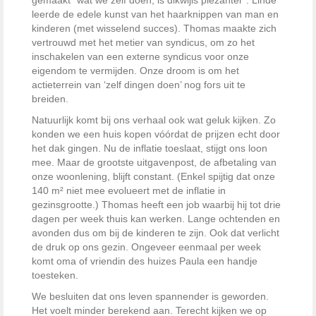
leerde de edele kunst van het haarknippen van man en
kinderen (met wisselend succes). Thomas maakte zich
vertrouwd met het metier van syndicus, om zo het
inschakelen van een externe syndicus voor onze
eigendom te vermijden. Onze droom is om het
actieterrein van ‘zelf dingen doen’ nog fors uit te
breiden.
Natuurlijk komt bij ons verhaal ook wat geluk kijken. Zo
konden we een huis kopen vóórdat de prijzen echt door
het dak gingen. Nu de inflatie toeslaat, stijgt ons loon
mee. Maar de grootste uitgavenpost, de afbetaling van
onze woonlening, blijft constant. (Enkel spijtig dat onze
140 m² niet mee evolueert met de inflatie in
gezinsgrootte.) Thomas heeft een job waarbij hij tot drie
dagen per week thuis kan werken. Lange ochtenden en
avonden dus om bij de kinderen te zijn. Ook dat verlicht
de druk op ons gezin. Ongeveer eenmaal per week
komt oma of vriendin des huizes Paula een handje
toesteken.
We besluiten dat ons leven spannender is geworden.
Het voelt minder berekend aan. Terecht kijken we op