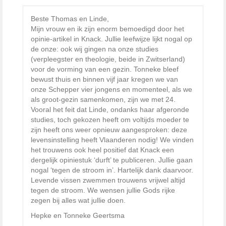
Beste Thomas en Linde,
Mijn vrouw en ik zijn enorm bemoedigd door het
opinie-artikel in Knack. Jullie leefwijze lijkt nogal op
de onze: ook wij gingen na onze studies
(verpleegster en theologie, beide in Zwitserland)
voor de vorming van een gezin. Tonneke bleef
bewust thuis en binnen vijf jaar kregen we van
onze Schepper vier jongens en momenteel, als we
als groot-gezin samenkomen, zijn we met 24.
Vooral het feit dat Linde, ondanks haar afgeronde
studies, toch gekozen heeft om voltijds moeder te
zijn heeft ons weer opnieuw aangesproken: deze
levensinstelling heeft Vlaanderen nodig! We vinden
het trouwens ook heel positief dat Knack een
dergelijk opiniestuk ‘durft’ te publiceren. Jullie gaan
nogal ‘tegen de stroom in’. Hartelijk dank daarvoor.
Levende vissen zwemmen trouwens vrijwel altijd
tegen de stroom. We wensen jullie Gods rijke
zegen bij alles wat jullie doen.
Hepke en Tonneke Geertsma