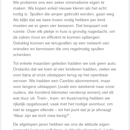
We proberen ons een zeker minimalisme eigen te
maken. We kopen enkel nieuwe kleren als het echt
nodig is. Spullen die amper gebruikt worden, gaan weg.
Als blijkt dat we twee truien nodig hebben per kind,
moeten we er geen vier bewaren. Dat bespaart ook
ruimte. Over elk plekje in huis is grondig nagedacht, om
de zaken mooi en efficiënt te kunnen opbergen.
Gelukkig kunnen we terugvallen op een netwerk van
vrienden en kennissen die ons regelmatig spullen
schenken.
Tot enkele maanden geleden hadden we ook geen auto.
Ondanks dat we toen al vier kinderen hadden, vielen we
voor bijna al onze uitstappen terug op het openbaar
vervoer. We hadden een Cambio-abonnement, maar
voor langere uitstappen (zoals een weekend naar onze
ouders, die honderd kilometer verderop wonen) viel dit
wat duur uit. Trein-, tram- en buservaring hebben we
rijkelijk opgebouwd; vaak met het nodige avontuur, om
niet te zeggen ellende – tot het punt dat je je afvraagt
‘Waar zijn we toch mee bezig?’.
De afgelopen jaren hebben we ons de attitude eigen
gemaakt “wat we zelf doen, is dikwijls plezanter”. Linde