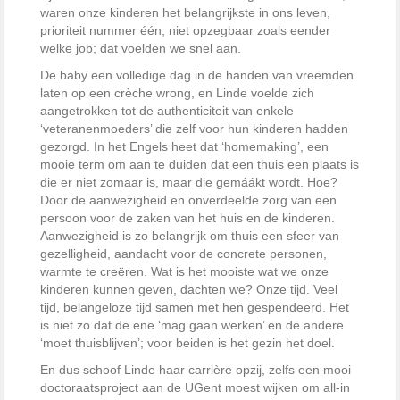
waren onze kinderen het belangrijkste in ons leven,
prioriteit nummer één, niet opzegbaar zoals eender
welke job; dat voelden we snel aan.
De baby een volledige dag in de handen van vreemden
laten op een crèche wrong, en Linde voelde zich
aangetrokken tot de authenticiteit van enkele
‘veteranenmoeders’ die zelf voor hun kinderen hadden
gezorgd. In het Engels heet dat ‘homemaking’, een
mooie term om aan te duiden dat een thuis een plaats is
die er niet zomaar is, maar die gemáákt wordt. Hoe?
Door de aanwezigheid en onverdeelde zorg van een
persoon voor de zaken van het huis en de kinderen.
Aanwezigheid is zo belangrijk om thuis een sfeer van
gezelligheid, aandacht voor de concrete personen,
warmte te creëren. Wat is het mooiste wat we onze
kinderen kunnen geven, dachten we? Onze tijd. Veel
tijd, belangeloze tijd samen met hen gespendeerd. Het
is niet zo dat de ene ‘mag gaan werken’ en de andere
‘moet thuisblijven’; voor beiden is het gezin het doel.
En dus schoof Linde haar carrière opzij, zelfs een mooi
doctoraatsproject aan de UGent moest wijken om all-in