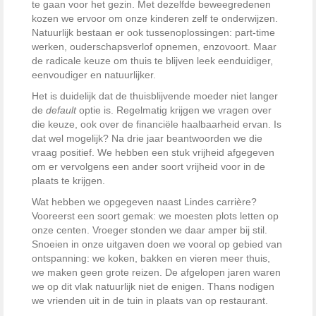
te gaan voor het gezin. Met dezelfde beweegredenen
kozen we ervoor om onze kinderen zelf te onderwijzen.
Natuurlijk bestaan er ook tussenoplossingen: part-time
werken, ouderschapsverlof opnemen, enzovoort. Maar
de radicale keuze om thuis te blijven leek eenduidiger,
eenvoudiger en natuurlijker.
Het is duidelijk dat de thuisblijvende moeder niet langer
de
default
optie is. Regelmatig krijgen we vragen over
die keuze, ook over de financiële haalbaarheid ervan. Is
dat wel mogelijk? Na drie jaar beantwoorden we die
vraag positief. We hebben een stuk vrijheid afgegeven
om er vervolgens een ander soort vrijheid voor in de
plaats te krijgen.
Wat hebben we opgegeven naast Lindes carrière?
Vooreerst een soort gemak: we moesten plots letten op
onze centen. Vroeger stonden we daar amper bij stil.
Snoeien in onze uitgaven doen we vooral op gebied van
ontspanning: we koken, bakken en vieren meer thuis,
we maken geen grote reizen. De afgelopen jaren waren
we op dit vlak natuurlijk niet de enigen. Thans nodigen
we vrienden uit in de tuin in plaats van op restaurant.