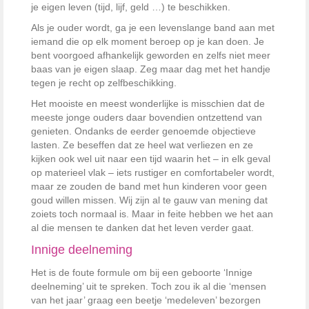
je eigen leven (tijd, lijf, geld …) te beschikken.
Als je ouder wordt, ga je een levenslange band aan met
iemand die op elk moment beroep op je kan doen. Je
bent voorgoed afhankelijk geworden en zelfs niet meer
baas van je eigen slaap. Zeg maar dag met het handje
tegen je recht op zelfbeschikking.
Het mooiste en meest wonderlijke is misschien dat de
meeste jonge ouders daar bovendien ontzettend van
genieten. Ondanks de eerder genoemde objectieve
lasten. Ze beseffen dat ze heel wat verliezen en ze
kijken ook wel uit naar een tijd waarin het – in elk geval
op materieel vlak – iets rustiger en comfortabeler wordt,
maar ze zouden de band met hun kinderen voor geen
goud willen missen. Wij zijn al te gauw van mening dat
zoiets toch normaal is. Maar in feite hebben we het aan
al die mensen te danken dat het leven verder gaat.
Innige deelneming
Het is de foute formule om bij een geboorte ‘Innige
deelneming’ uit te spreken. Toch zou ik al die ‘mensen
van het jaar’ graag een beetje ‘medeleven’ bezorgen