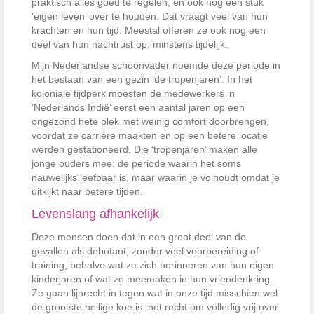
praktisch alles goed te regelen, en ook nog een stuk
‘eigen leven’ over te houden. Dat vraagt veel van hun
krachten en hun tijd. Meestal offeren ze ook nog een
deel van hun nachtrust op, minstens tijdelijk.
Mijn Nederlandse schoonvader noemde deze periode in
het bestaan van een gezin ‘de tropenjaren’. In het
koloniale tijdperk moesten de medewerkers in
‘Nederlands Indië’ eerst een aantal jaren op een
ongezond hete plek met weinig comfort doorbrengen,
voordat ze carrière maakten en op een betere locatie
werden gestationeerd. Die ‘tropenjaren’ maken alle
jonge ouders mee: de periode waarin het soms
nauwelijks leefbaar is, maar waarin je volhoudt omdat je
uitkijkt naar betere tijden.
Levenslang afhankelijk
Deze mensen doen dat in een groot deel van de
gevallen als debutant, zonder veel voorbereiding of
training, behalve wat ze zich herinneren van hun eigen
kinderjaren of wat ze meemaken in hun vriendenkring.
Ze gaan lijnrecht in tegen wat in onze tijd misschien wel
de grootste heilige koe is: het recht om volledig vrij over