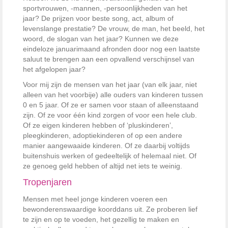
sportvrouwen, -mannen, -persoonlijkheden van het
jaar? De prijzen voor beste song, act, album of
levenslange prestatie? De vrouw, de man, het beeld, het
woord, de slogan van het jaar? Kunnen we deze
eindeloze januarimaand afronden door nog een laatste
saluut te brengen aan een opvallend verschijnsel van
het afgelopen jaar?
Voor mij zijn de mensen van het jaar (van elk jaar, niet
alleen van het voorbije) alle ouders van kinderen tussen
0 en 5 jaar. Of ze er samen voor staan of alleenstaand
zijn. Of ze voor één kind zorgen of voor een hele club.
Of ze eigen kinderen hebben of ‘pluskinderen’,
pleegkinderen, adoptiekinderen of op een andere
manier aangewaaide kinderen. Of ze daarbij voltijds
buitenshuis werken of gedeeltelijk of helemaal niet. Of
ze genoeg geld hebben of altijd net iets te weinig.
Tropenjaren
Mensen met heel jonge kinderen voeren een
bewonderenswaardige koorddans uit. Ze proberen lief
te zijn en op te voeden, het gezellig te maken en