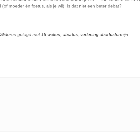
f moeder én foetus, als je wil). Is dat niet een beter debat?
Slider
en getagd met
18 weken
,
abortus
,
verlening abortustermijn