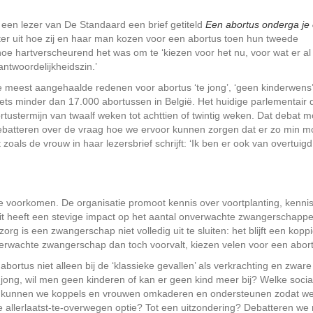
f een lezer van De Standaard een brief getiteld
Een abortus onderga je 
jfster uit hoe zij en haar man kozen voor een abortus toen hun tweede
hoe hartverscheurend het was om te ‘kiezen voor het nu, voor wat er al
antwoordelijkheidszin.’
 meest aangehaalde redenen voor abortus ‘te jong’, ‘geen kinderwens
iets minder dan 17.000 abortussen in België. Het huidige parlementair 
rtustermijn van twaalf weken tot achttien of twintig weken. Dat debat m
batteren over de vraag hoe we ervoor kunnen zorgen dat er zo min mo
als de vrouw in haar lezersbrief schrijft: ‘Ik ben er ook van overtuigd
voorkomen. De organisatie promoot kennis over voortplanting, kenni
Dit heeft een stevige impact op het aantal onverwachte zwangerschappe
 is een zwangerschap niet volledig uit te sluiten: het blijft een kopp
nverwachte zwangerschap dan toch voorvalt, kiezen velen voor een abor
bortus niet alleen bij de ‘klassieke gevallen’ als verkrachting en zware
jong, wil men geen kinderen of kan er geen kind meer bij? Welke socia
oe kunnen we koppels en vrouwen omkaderen en ondersteunen zodat w
e allerlaatst-te-overwegen optie? Tot een uitzondering? Debatteren we 