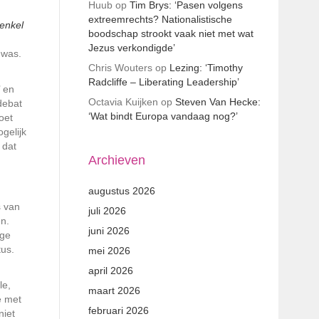
Huub
op
Tim Brys: ‘Pasen volgens
extreemrechts? Nationalistische
enkel
boodschap strookt vaak niet met wat
Jezus verkondigde’
 was.
Chris Wouters
op
Lezing: ‘Timothy
Radcliffe – Liberating Leadership’
’ en
Octavia Kuijken
op
Steven Van Hecke:
debat
‘Wat bindt Europa vandaag nog?’
oet
gelijk
 dat
Archieven
augustus 2026
s van
juli 2026
n.
juni 2026
ige
tus.
mei 2026
april 2026
le,
maart 2026
e met
februari 2026
niet