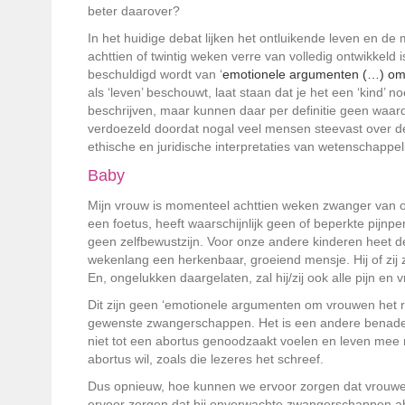
beter daarover?
In het huidige debat lijken het ontluikende leven en de
achttien of twintig weken verre van volledig ontwikkeld
beschuldigd wordt van ‘
emotionele argumenten (…) om 
als ‘leven’ beschouwt, laat staan dat je het een ‘kind’
beschrijven, maar kunnen daar per definitie geen waarde
verdoezeld doordat nogal veel mensen steevast over de
ethische en juridische interpretaties van wetenschappelij
Baby
Mijn vrouw is momenteel achttien weken zwanger van o
een foetus, heeft waarschijnlijk geen of beperkte pijnpe
geen zelfbewustzijn. Voor onze andere kinderen heet de
wekenlang een herkenbaar, groeiend mensje. Hij of zij 
En, ongelukken daargelaten, zal hij/zij ook alle pijn en 
Dit zijn geen ‘emotionele argumenten om vrouwen het re
gewenste zwangerschappen. Het is een andere benaderi
niet tot een abortus genoodzaakt voelen en leven mee m
abortus wil, zoals die lezeres het schreef.
Dus opnieuw, hoe kunnen we ervoor zorgen dat vrouwen
ervoor zorgen dat bij onverwachte zwangerschappen a