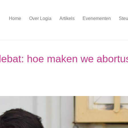
Home
Over Logia
Artikels
Evenementen
Steu
 debat: hoe maken we abortu