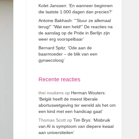
Kolet Janssen: ‘En wanneer beginnen
die laatste 1.000 dagen dan precies?’
Antoine Bakhash: ‘“Stuur ze allemaal
terug!” “Wat een held!” De reacties na
de aanslag op de Pride in Berlijn zijn
weer erg voorspelbaar’
Bernard Spitz: ‘Ode aan de
baarmoeder – de blik van een
gynaecoloog’
Recente reacties
thei noukens
op
Herman Wouters:
‘België heeft de meest liberale
abortuswetgeving ter wereld als het om
een kind met een handicap gaat’
Thomas Scott
op
Tim Brys: ‘Misbruik
van AI is symptoom van diepere kwaal
aan universiteiten’