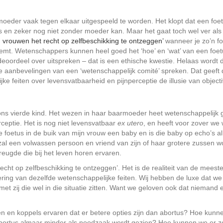
 moeder vaak tegen elkaar uitgespeeld te worden. Het klopt dat een foe
 is en zeker nog niet zonder moeder kan. Maar het gaat toch wel ver als 
vrouwen het recht op zelfbeschikking te ontzeggen’
wanneer je zo’n f
 noemt. Wetenschappers kunnen heel goed het ‘hoe’ en ‘wat’ van een foe
oordeel over uitspreken – dat is een ethische kwestie. Helaas wordt da
 aanbevelingen van een ‘wetenschappelijk comité’ spreken. Dat geeft 
ke feiten over levensvatbaarheid en pijnperceptie de illusie van objectiv
ns vierde kind. Het wezen in haar baarmoeder heet wetenschappelijk 
rceptie. Het is nog niet levensvatbaar
ex utero
, en heeft voor zover we
 foetus in de buik van mijn vrouw een baby en is die baby op echo’s al
zal een volwassen persoon en vriend van zijn of haar grotere zussen w
vreugde die bij het leven horen ervaren.
cht op zelfbeschikking te ontzeggen’. Het is de realiteit van de meest
ng van dezelfde wetenschappelijke feiten. Wij hebben de luxe dat we
et zij die wel in die situatie zitten. Want we geloven ook dat niemand 
 en koppels ervaren dat er betere opties zijn dan abortus? Hoe kunn
bortus almaar minder als noodzaak wordt gezien? Hoe kunnen we er z