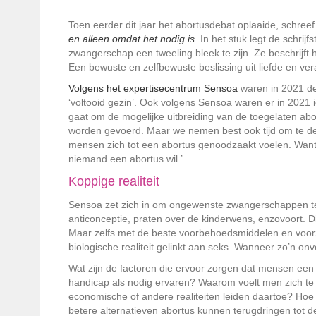
Toen eerder dit jaar het abortusdebat oplaaide, schree
en alleen omdat het nodig is
. In het stuk legt de schri
zwangerschap een tweeling bleek te zijn. Ze beschrijft 
Een bewuste en zelfbewuste beslissing uit liefde en ver
Volgens het expertisecentrum Sensoa
waren in 2021 de
‘voltooid gezin’. Ook volgens Sensoa waren er in 2021 
gaat om de mogelijke uitbreiding van de toegelaten abo
worden gevoerd. Maar we nemen best ook tijd om te de
mensen zich tot een abortus genoodzaakt voelen. Want zo
niemand een abortus wil.’
Koppige realiteit
Sensoa zet zich in om ongewenste zwangerschappen te 
anticonceptie, praten over de kinderwens, enzovoort. 
Maar zelfs met de beste voorbehoedsmiddelen en voorzorg
biologische realiteit gelinkt aan seks. Wanneer zo’n o
Wat zijn de factoren die ervoor zorgen dat mensen een a
handicap als nodig ervaren? Waarom voelt men zich te 
economische of andere realiteiten leiden daartoe? H
betere alternatieven abortus kunnen terugdringen tot d